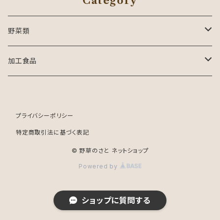
Category
野菜類
豆類
加工食品
大豆
セット商品
健康食品
プライバシーポリシー
ウコン
ハーブ類
特定商取引法に基づく表記
ヤーコン
ハーブティー
冷凍弁当
© 野草のさと ネットショップ
Powered by
赤なた豆
ジャム
ショップに質問する