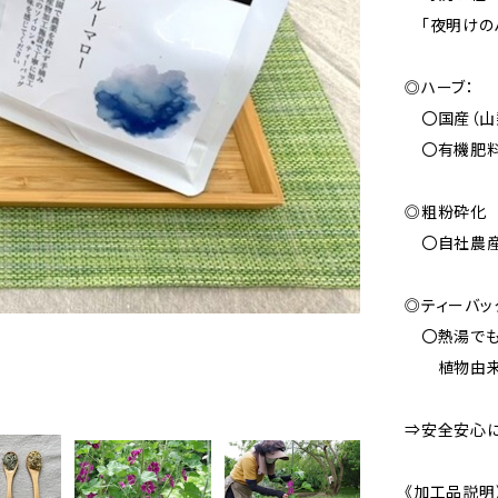
「夜明けのハ
◎ハーブ：
〇国産（山
〇有機肥料
◎粗粉砕化
〇自社農産
◎ティーバッ
〇熱湯でも
植物由来の
⇒安全安心に
《加工品説明