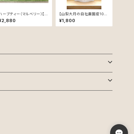
ハーブティー（マルベリー）【国
【山梨大月の自社農園産10
内自社農園産、農薬不使用、
0%】【農薬不使用】赤なた豆
¥2,880
¥1,800
植物由来素材のティーバック】
茶4gｘ20包 【ティーバック
入り】