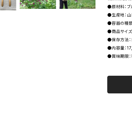
●原材料：ブ
●生産地：
●容器の種類
●商品サイズ：
●保存方法
●内容量：17,
●賞味期限：