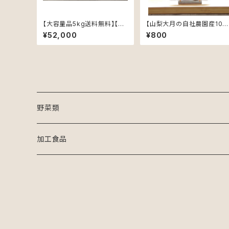
【大容量品5kg送料無料】【山
【山梨大月の自社農園産10
梨大月の自社農園産100%】
0%】【農薬不使用】赤なた豆
¥52,000
¥800
【農薬不使用】秋ウコン粉末
茶4gｘ8包 【ティーバック入
【大きい寒暖差でまろやかな
り】
味】
野菜類
豆類
加工食品
大豆
セット商品
健康食品
ウコン
ハーブ類
ヤーコン