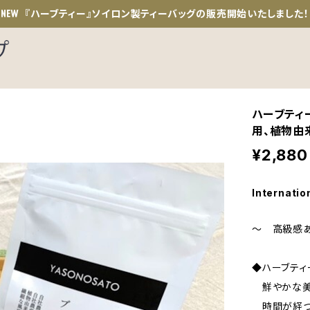
『ハーブティー』ソイロン製ティーバッグの販売開始いたしました！
ハーブティ
用、植物由
¥2,880
Internatio
～ 高級感ある
◆ハーブティ
鮮やかな美
時間が経つ