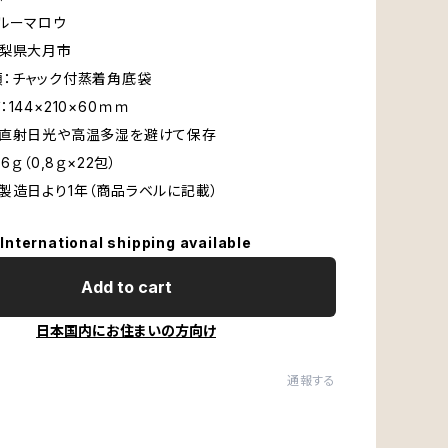
ルーマロウ
山梨県大月市
：チャック付蒸着角底袋
144×210×60ｍｍ
：直射日光や高温多湿を避けて保存
6ｇ（0,8ｇ×22包）
製造日より1年（商品ラベルに記載）
International shipping available
Add to cart
日本国内にお住まいの方向け
通報する