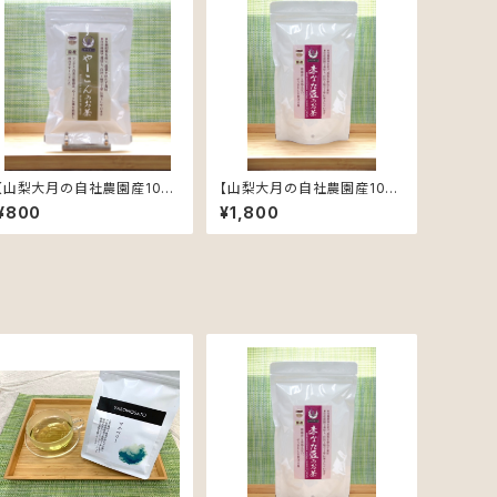
【山梨大月の自社農園産10
【山梨大月の自社農園産10
0%】【農薬不使用】ヤーコン茶
0%】【農薬不使用】赤なた豆
¥800
¥1,800
3gｘ10包 【ティーバック入
茶4gｘ20包 【ティーバック
り】【お試しサイズ】
入り】