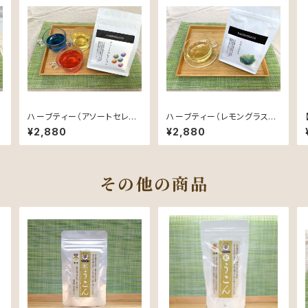
国
ハーブティー（アソートセレク
ハーブティー（レモングラス）
ション）【国内自社農園産、農
【国内自社農園産、農薬不使
¥2,880
¥2,880
】
薬不使用、植物由来素材のテ
用、植物由来素材のティーバッ
ィーバック】
ク】
その他の商品