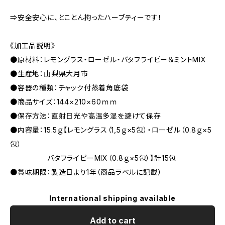
⇒安全安心に、とことん拘ったハーブティーです！
《加工品説明》
●原材料：レモングラス・ローゼル・バタフライピー＆ミントMIX
●生産地：山梨県大月市
●容器の種類：チャック付蒸着角底袋
●商品サイズ：144×210×60ｍｍ
●保存方法：直射日光や高温多湿を避けて保存
●内容量：15.5ｇ【レモングラス（1,5ｇ×5包）・ローゼル（0.8ｇ×5
包）
バタフライピーMIX（0.8ｇ×5包）】計15包
●賞味期限：製造日より1年（商品ラベルに記載）
International shipping available
Add to cart