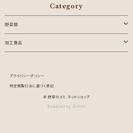
Category
野菜類
豆類
加工食品
大豆
セット商品
健康食品
プライバシーポリシー
ウコン
ハーブ類
特定商取引法に基づく表記
ヤーコン
ハーブティー
冷凍弁当
© 野草のさと ネットショップ
Powered by
赤なた豆
ジャム