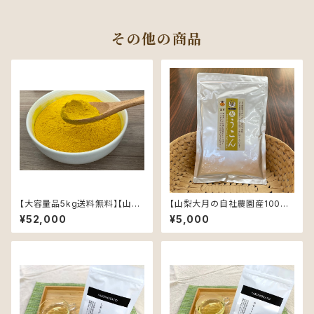
その他の商品
【大容量品5kg送料無料】【山梨
【山梨大月の自社農園産100%】
大月の自社農園産100%】【農薬
【農薬不使用】秋ウコン粉末300
¥52,000
¥5,000
不使用】秋ウコン粉末 【大きい寒
g【お茶やカレーに】【お得な徳
暖差でまろやかな味】
用サイズ】