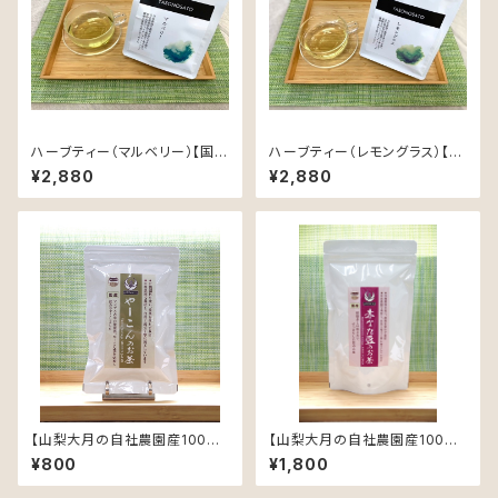
ハーブティー（マルベリー）【国内
ハーブティー（レモングラス）【国
自社農園産、農薬不使用、植物
内自社農園産、農薬不使用、植
¥2,880
¥2,880
由来素材のティーバック】
物由来素材のティーバック】
【山梨大月の自社農園産100%】
【山梨大月の自社農園産100%】
【農薬不使用】ヤーコン茶3gｘ1
【農薬不使用】赤なた豆茶4gｘ2
¥800
¥1,800
0包 【ティーバック入り】【お試
0包 【ティーバック入り】
しサイズ】