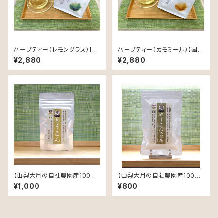
ハーブティー（レモングラス）【国
ハーブティー（カモミール）【国内
内自社農園産、農薬不使用、植
自社農園産、農薬不使用、植物
¥2,880
¥2,880
物由来素材のティーバック】
由来素材のティーバック】
【山梨大月の自社農園産100%】
【山梨大月の自社農園産100%】
【農薬不使用】秋ウコン100粒
【農薬不使用】ヤーコン茶3gｘ1
¥1,000
¥800
【お試しサイズ】
0包 【ティーバック入り】【お試
しサイズ】